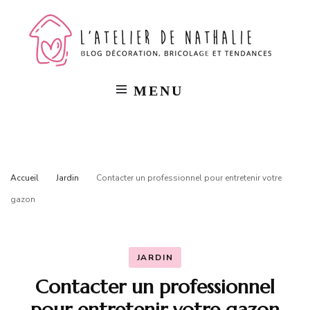
L'a
Blog
décorat
bricola
de
et
tendan
MENU
Na
Accueil
Jardin
Contacter un professionnel pour entretenir votre
gazon
JARDIN
Contacter un professionnel
pour entretenir votre gazon