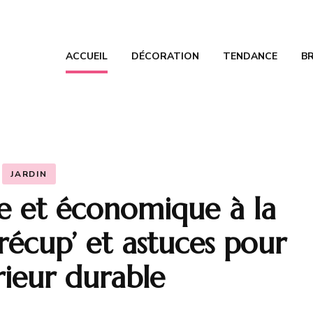
ACCUEIL
DÉCORATION
TENDANCE
B
elier de Nathalie
oration, bricolage et tendances
JARDIN
ue et économique à la
 récup’ et astuces pour
rieur durable