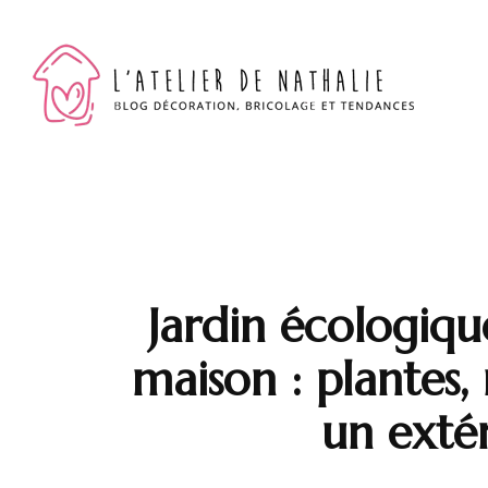
L'at
Blog déc
Jardin écologiq
maison : plantes,
un exté