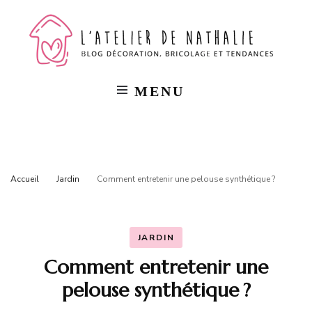
L'a
Blog
décorat
bricola
de
et
tendan
MENU
Na
Accueil
Jardin
Comment entretenir une pelouse synthétique ?
JARDIN
Comment entretenir une
pelouse synthétique ?