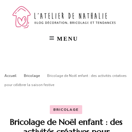
L'a
Blog
décorat
bricola
de
et
tendan
MENU
Na
Accueil
Bricolage
Bricolage de Noël enfant : des activités créatives
pour célébrer la saison festive
BRICOLAGE
Bricolage de Noël enfant : des
activités créatives pour