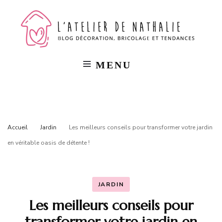
L'a
Blog
décorat
bricola
de
et
tendan
MENU
Na
Accueil
Jardin
Les meilleurs conseils pour transformer votre jardin
en véritable oasis de détente !
JARDIN
Les meilleurs conseils pour
transformer votre jardin en