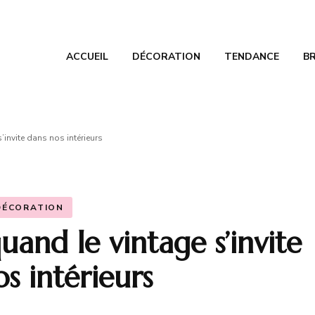
ACCUEIL
DÉCORATION
TENDANCE
B
elier de Nathalie
oration, bricolage et tendances
’invite dans nos intérieurs
DÉCORATION
and le vintage s’invite
s intérieurs