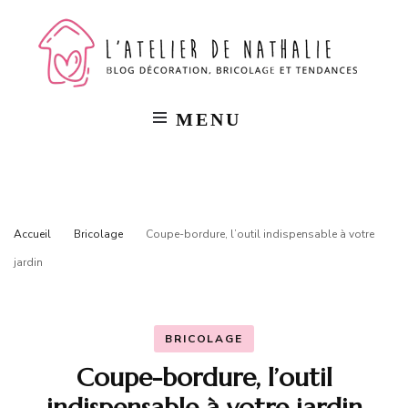
L'a
Blog
décorat
bricola
de
et
tendan
MENU
Na
Accueil
Bricolage
Coupe-bordure, l’outil indispensable à votre
jardin
BRICOLAGE
Coupe-bordure, l’outil
indispensable à votre jardin