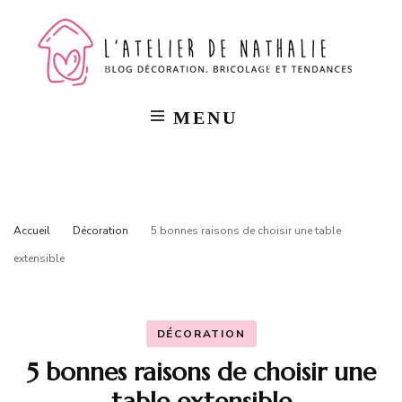
L'a
Blog
décorat
bricola
de
et
tendan
MENU
Na
Accueil
Décoration
5 bonnes raisons de choisir une table
extensible
DÉCORATION
5 bonnes raisons de choisir une
table extensible