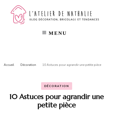
L'a
Blog
décorat
bricola
de
et
tendan
MENU
Na
Accueil
Décoration
10 Astuces pour agrandir une petite pièce
DÉCORATION
10 Astuces pour agrandir une
petite pièce