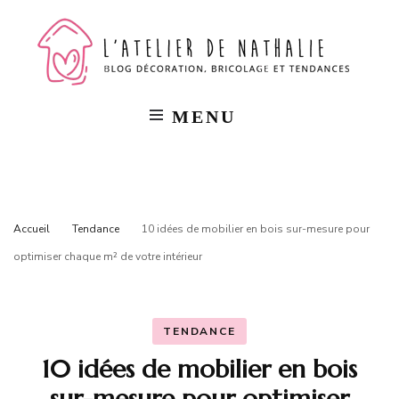
L'a
Blog
décorat
bricola
de
et
tendan
MENU
Na
Accueil
Tendance
10 idées de mobilier en bois sur-mesure pour
optimiser chaque m² de votre intérieur
TENDANCE
10 idées de mobilier en bois
sur-mesure pour optimiser